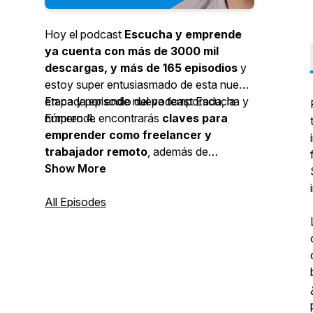
Hoy el podcast
Escucha y emprende
ya cuenta con más de 3000 mil
descargas, y más de 165 episodios
y
estoy super entusiasmado de esta nueva
etapa y por ende nueva temporada, la
En cada episodio del podcast Escucha y
número 4.
Emprende encontrarás
claves para
emprender como freelancer y
trabajador remoto
, además de
reflexiones y conversaciones con otros
Show More
profesionales que nos permiten entender
mejor la actualidad del emprendimiento, la
All Episodes
innovación y lo que ocurre e impacta a
los negocios en América Latina.