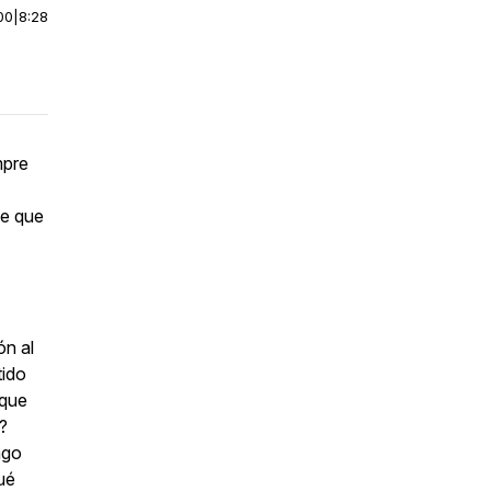
00
|
8:28
mpre
se que
ón al
tido
 que
?
ago
ué