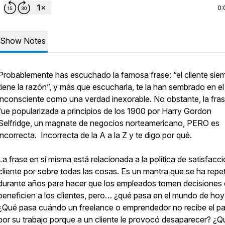
0:
Show Notes
Probablemente has escuchado la famosa frase: “el cliente sie
tiene la razón”, y más que escucharla, te la han sembrado en el
inconsciente como una verdad inexorable. No obstante, la fra
fue popularizada a principios de los 1900 por Harry Gordon
Selfridge, un magnate de negocios norteamericano, PERO es
incorrecta. Incorrecta de la A a la Z y te digo por qué.
La frase en sí misma está relacionada a la política de satisfacci
cliente por sobre todas las cosas. Es un mantra que se ha repe
durante años para hacer que los empleados tomen decisiones
beneficien a los clientes, pero… ¿qué pasa en el mundo de hoy
¿Qué pasa cuándo un freelance o emprendedor no recibe el p
por su trabajo porque a un cliente le provocó desaparecer? ¿Q