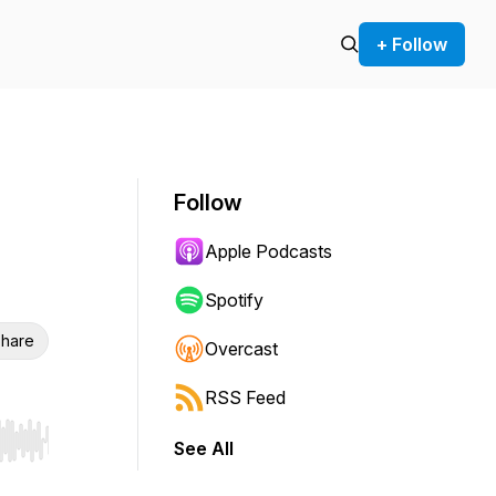
+ Follow
Follow
Apple Podcasts
Spotify
hare
Overcast
RSS Feed
See All
r end. Hold shift to jump forward or backward.