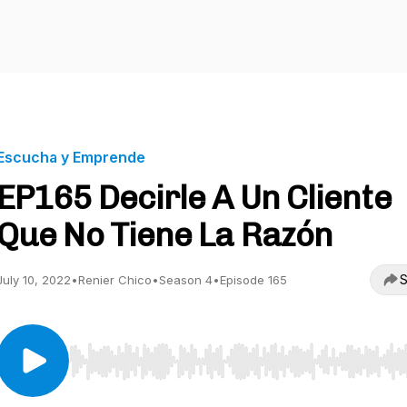
Escucha y Emprende
EP165 Decirle A Un Cliente
Que No Tiene La Razón
S
July 10, 2022
•
Renier Chico
•
Season 4
•
Episode 165
Use Left/Right to seek, Home/End to jump to start o