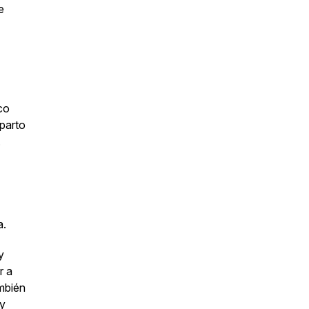
e
co
parto
.
a.
y
r a
mbién
 y