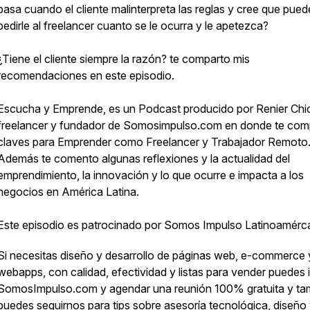
pasa cuando el cliente malinterpreta las reglas y cree que pued
pedirle al freelancer cuanto se le ocurra y le apetezca?
¿Tiene el cliente siempre la razón? te comparto mis
recomendaciones en este episodio.
Escucha y Emprende, es un Podcast producido por Renier Chi
freelancer y fundador de Somosimpulso.com en donde te com
claves para Emprender como Freelancer y Trabajador Remoto
Además te comento algunas reflexiones y la actualidad del
emprendimiento, la innovación y lo que ocurre e impacta a los
negocios en América Latina.
Este episodio es patrocinado por Somos Impulso Latinoamérc
Si necesitas diseño y desarrollo de páginas web, e-commerce 
webapps, con calidad, efectividad y listas para vender puedes i
SomosImpulso.com y agendar una reunión 100% gratuita y ta
puedes seguirnos para tips sobre asesoría tecnológica, diseño