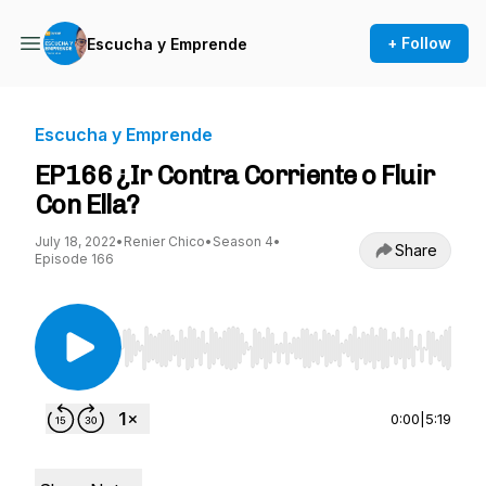
+ Follow
Escucha y Emprende
Escucha y Emprende
EP166 ¿Ir Contra Corriente o Fluir
Con Ella?
July 18, 2022
•
Renier Chico
•
Season 4
•
Share
Episode 166
Use Left/Right to seek, Home/End to jump to st
0:00
|
5:19