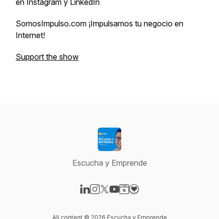
en Instagram y LinkedIn
SomosImpulso.com ¡Impulsamos tu negocio en
Internet!
Support the show
Escucha y Emprende
Visit our LinkedIn page
Visit our Instagram page
Visit our X-com page
Visit our YouTube page
Visit our Website page
Visit our Donation page
All content © 2026 Escucha y Emprende