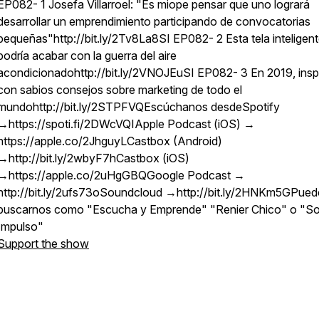
EP082- 1 Josefa Villarroel: "Es miope pensar que uno logrará
desarrollar un emprendimiento participando de convocatorias
pequeñas"http://bit.ly/2Tv8La8SI EP082- 2 Esta tela inteligen
podría acabar con la guerra del aire
acondicionadohttp://bit.ly/2VNOJEuSI EP082- 3 En 2019, insp
con sabios consejos sobre marketing de todo el
mundohttp://bit.ly/2STPFVQEscúchanos desdeSpotify
→https://spoti.fi/2DWcVQIApple Podcast (iOS) →
https://apple.co/2JhguyLCastbox (Android)
→http://bit.ly/2wbyF7hCastbox (iOS)
→https://apple.co/2uHgGBQGoogle Podcast →
http://bit.ly/2ufs73oSoundcloud →http://bit.ly/2HNKm5GPued
buscarnos como "Escucha y Emprende" "Renier Chico" o "
Impulso"
Support the show