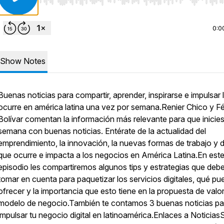
Use Left/Right to seek, Home/End to jump to start o
0:0
Show Notes
Buenas noticias para compartir, aprender, inspirarse e impulsar 
ocurre en américa latina una vez por semana.Renier Chico y Fé
Bolívar comentan la información más relevante para que inicies
semana con buenas noticias. Entérate de la actualidad del
emprendimiento, la innovación, la nuevas formas de trabajo y d
que ocurre e impacta a los negocios en América Latina.En est
episodio les compartiremos algunos tips y estrategias que deb
tomar en cuenta para paquetizar los servicios digitales, qué p
ofrecer y la importancia que esto tiene en la propuesta de valor
modelo de negocio.También te contamos 3 buenas noticias pa
impulsar tu negocio digital en latinoamérica.Enlaces a Noticias